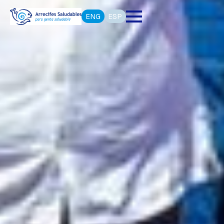
ENG
ESP