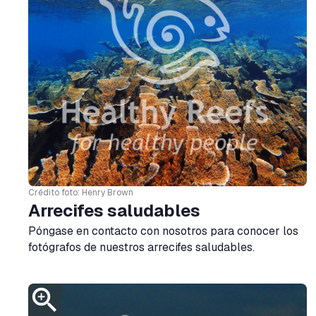
Crédito foto: Henry Brown
Arrecifes saludables
Póngase en contacto con nosotros para conocer los
fotógrafos de nuestros arrecifes saludables.
zoom_in