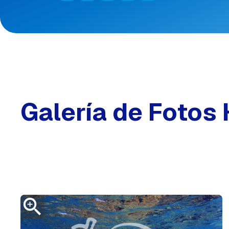
Galería de Fotos
zoom_in