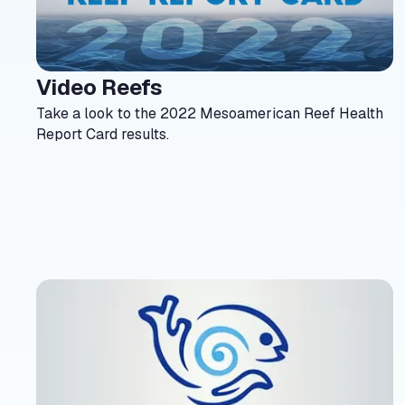
Video Reefs
north_east
Take a look to the 2022 Mesoamerican Reef Health
Report Card results.