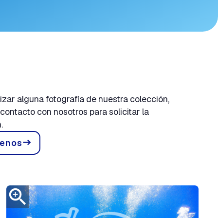
lizar alguna fotografía de nuestra colección,
ontacto con nosotros para solicitar la
.
tenos
east
zoom_in