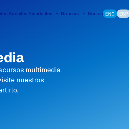
tos Arrecifes Saludables
Noticias
Socios
ENG
ESP
edia
recursos multimedia,
isite nuestros
tirlo.