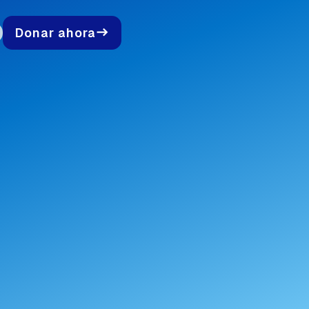
Donar ahora
east