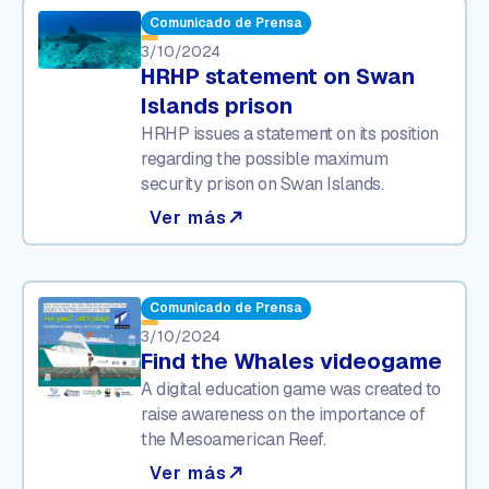
Comunicado de Prensa
3/10/2024
HRHP statement on Swan
Islands prison
HRHP issues a statement on its position
regarding the possible maximum
security prison on Swan Islands.
Ver más
north_east
Comunicado de Prensa
3/10/2024
Find the Whales videogame
A digital education game was created to
raise awareness on the importance of
the Mesoamerican Reef.
Ver más
north_east