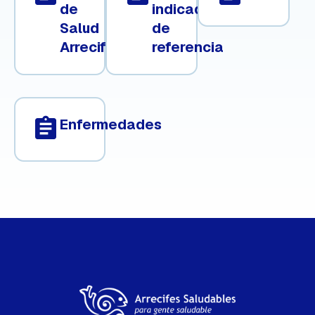
de
indicadores
Salud
de
Arrecifal
referencia
assignment
Enfermedades