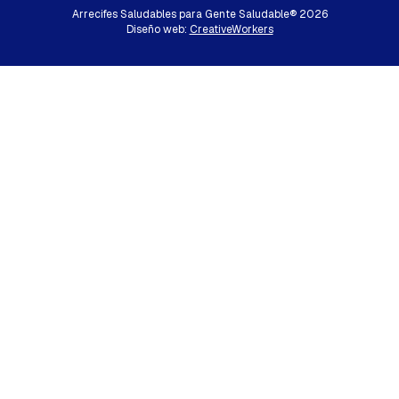
Arrecifes Saludables para Gente Saludable®
2026
Diseño web:
CreativeWorkers