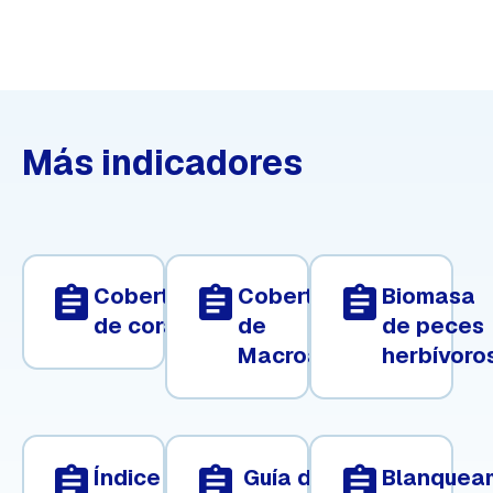
Más indicadores
assignment
assignment
assignment
Cobertura
Cobertura
Biomasa
de coral
de
de peces
Macroalgas
herbívoro
assignment
assignment
assignment
Índice
Guía de
Blanquea